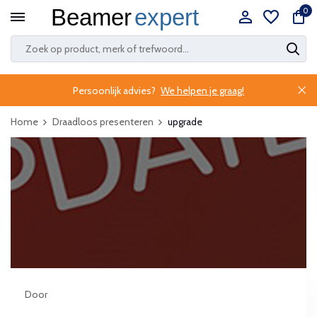
0
Persoonlijk advies?
We helpen je graag!
Home
Draadloos presenteren
upgrade
Door