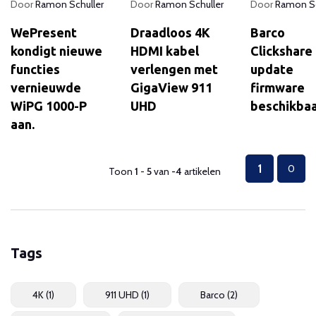
Door
Ramon Schuller
Door
Ramon Schuller
Door
Ramon Sc
WePresent
Draadloos 4K
Barco
kondigt nieuwe
HDMI kabel
Clickshare
functies
verlengen met
update
vernieuwde
GigaView 911
firmware
WiPG 1000-P
UHD
beschikba
aan.
1
0
Toon
1
-
5
van
-4
artikelen
Tags
4K
(1)
911 UHD
(1)
Barco
(2)