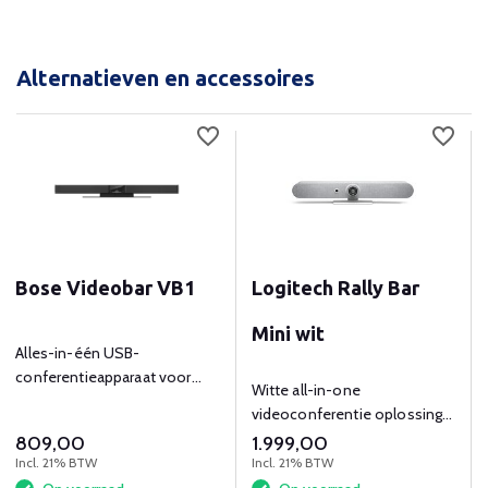
Alternatieven en accessoires
Bose Videobar VB1
Logitech Rally Bar
Mini wit
Alles-in-één USB-
conferentieapparaat voor
Witte all-in-one
huddle- en middelgrote
videoconferentie oplossing
ruimtes tot 20x20m
met camera en audio voor
809,00
1.999,00
kleine ruimtes.
Incl. 21% BTW
Incl. 21% BTW