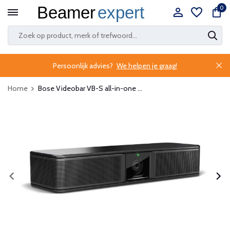
0
Persoonlijk advies?
We helpen je graag!
Home
Bose Videobar VB-S all-in-one ...