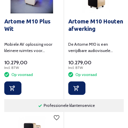
Artome M10 Plus
Artome M10 Houten
Wit
afwerking
Mobiele AV oplossing voor
De Artome M10 is een
kleinere ruimtes voor
verrijdbare audiovisuele
presenteren en
totaaloplossing voor elke
10.279,00
10.279,00
videoconferencing
ruimte
Incl. BTW
Incl. BTW
Op voorraad
Op voorraad
Professionele klantenservice