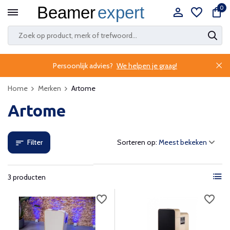
0
Persoonlijk advies?
We helpen je graag!
Home
Merken
Artome
Artome
Filter
Sorteren op:
3 producten