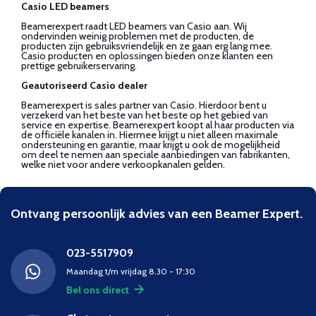
Casio LED beamers
Beamerexpert raadt LED beamers van Casio aan. Wij
ondervinden weinig problemen met de producten, de
producten zijn gebruiksvriendelijk en ze gaan erg lang mee.
Casio producten en oplossingen bieden onze klanten een
prettige gebruikerservaring.
Geautoriseerd Casio dealer
Beamerexpert is sales partner van Casio. Hierdoor bent u
verzekerd van het beste van het beste op het gebied van
service en expertise. Beamerexpert koopt al haar producten via
de officiële kanalen in. Hiermee krijgt u niet alleen maximale
ondersteuning en garantie, maar krijgt u ook de mogelijkheid
om deel te nemen aan speciale aanbiedingen van fabrikanten,
welke niet voor andere verkoopkanalen gelden.
Ontvang persoonlijk advies van een Beamer Expert.
023-5517909
Maandag t/m vrijdag 8.30 - 17:30
Bel ons direct