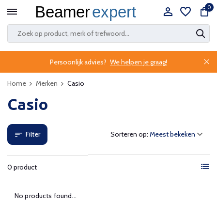
0
Persoonlijk advies?
We helpen je graag!
Home
Merken
Casio
Casio
Filter
Sorteren op:
0 product
No products found...