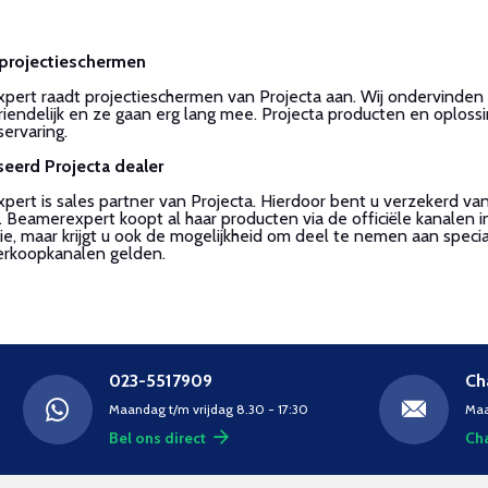
 projectieschermen
ert raadt projectieschermen van Projecta aan. Wij ondervinden
riendelijk en ze gaan erg lang mee. Projecta producten en oplos
servaring.
seerd Projecta dealer
ert is sales partner van Projecta. Hierdoor bent u verzekerd va
. Beamerexpert koopt al haar producten via de officiële kanalen i
ie, maar krijgt u ook de mogelijkheid om deel te nemen aan speci
erkoopkanalen gelden.
023-5517909
Ch
Maandag t/m vrijdag 8.30 - 17:30
Maa
Bel ons direct
Cha