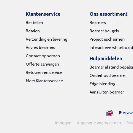
Klantenservice
Ons assortiment
Bestellen
Beamers
Betalen
Beamer beugels
Verzending en levering
Projectieschermen
Advies beamers
Interactieve whiteboar
Contact opnemen
Hulpmiddelen
Offerte aanvragen
Beamer afstand bepale
Retouren en service
Onderhoud beamer
Meer Klantenservice
Edge blending
Aansluiten beamer
Inloggen
Algemene voorwaarden
Pri