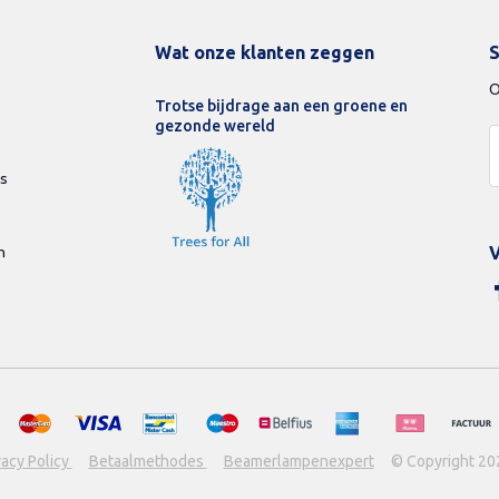
Wat onze klanten zeggen
S
O
Trotse bijdrage aan een groene en
gezonde wereld
ds
n
V
vacy Policy
Betaalmethodes
Beamerlampenexpert
© Copyright 20