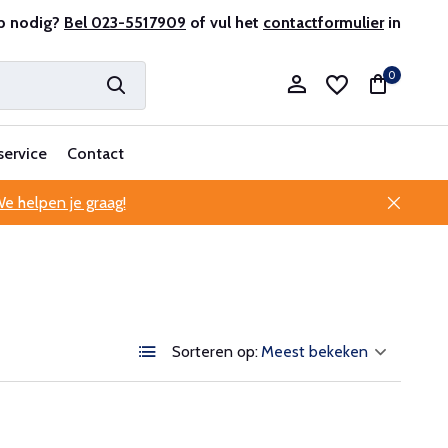
r en ervaren
p nodig?
Bel 023-5517909
Professionele klantenservice
of vul het
contactformulier
in
0
service
Contact
e helpen je graag!
Account aanmaken
Account aanmaken
Sorteren op: