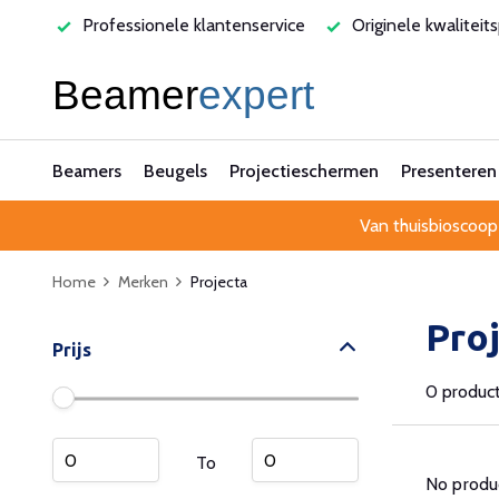
varen
Professionele klantenservice
Originele kwaliteit
Beamers
Beugels
Projectieschermen
Presenteren
Van thuisbioscoop
Home
Merken
Projecta
Pro
Prijs
0 produc
To
No produc