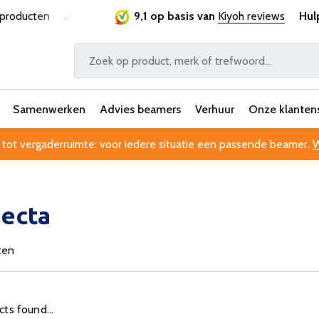
sproducten
Laagste prijsgarantie
9,1 op basis van
Al 25 jaar betrouwbaa
Kiyoh reviews
Hul
Samenwerken
Advies beamers
Verhuur
Onze klanten
 tot vergaderruimte: voor iedere situatie een passende beamer.
W
jecta
ten
ts found...