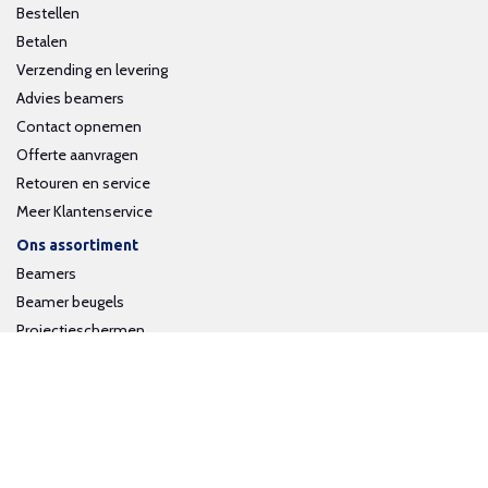
Bestellen
Betalen
Verzending en levering
Advies beamers
Contact opnemen
Offerte aanvragen
Retouren en service
Meer Klantenservice
Ons assortiment
Beamers
Beamer beugels
Projectieschermen
Interactieve whiteboards
Volg ons op social media
Schrijf je in voor onze nieuwsbrief