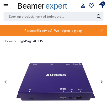
0
Persoonlijk advies?
We helpen je graag!
Home
BrightSign AU335