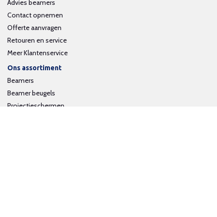
Advies beamers
Contact opnemen
Offerte aanvragen
Retouren en service
Meer Klantenservice
Ons assortiment
Beamers
Beamer beugels
Projectieschermen
Interactieve whiteboards
Volg ons op social media
Schrijf je in voor onze nieuwsbrief