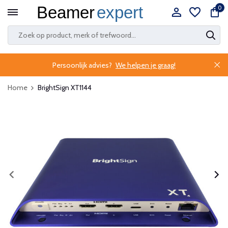
0
Persoonlijk advies?
We helpen je graag!
Home
BrightSign XT1144