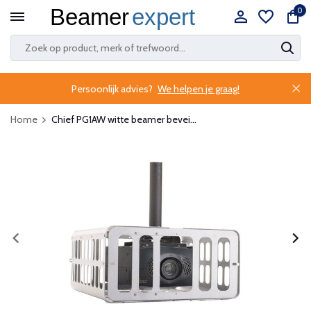
0
Persoonlijk advies?
We helpen je graag!
Home
Chief PG1AW witte beamer bevei...