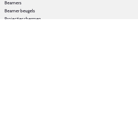
Beamers
Beamer beugels
Projectieschermen
Interactieve whiteboards
Volg ons op social media
Schrijf je in voor onze nieuwsbrief
Trotse bijdrage aan een groene en gezonde wereld