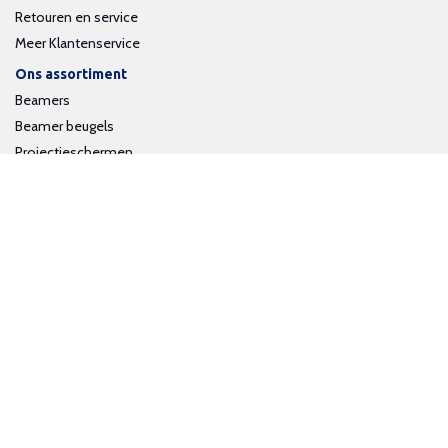
Retouren en service
Meer Klantenservice
Ons assortiment
Beamers
Beamer beugels
Projectieschermen
Interactieve whiteboards
Volg ons op social media
Schrijf je in voor onze nieuwsbrief