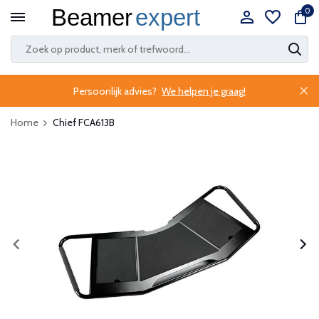
0
Persoonlijk advies?
We helpen je graag!
Home
Chief FCA613B