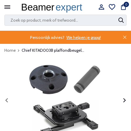
0
Persoonlijk advies?
We helpen je graag!
Home
Chief KITAD003B plaffondbeugel...