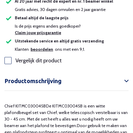
Al 20 jaar met recht dé expert en nr. 1 beamer winkel
Gratis advies, 30 dagen omruilen en 2 jaar garantie
Betaal altijd de laagste prijs
Is de prijs ergens anders goedkoper?
Claim jouw prijsgarantie
Uitstekende service en altijd gratis verzending
Klanten
beoordelen
ons met een 9,1.
Vergelijk dit product
Productomschrijving
Chief KITMC030045BDe KITMC030045B is een witte
plafondbeugel set van Chief, welke telescopisch verstelbaar is van
30 - 45 cm. Met de set heeft u alles wat u nodig heeft om uw
beamer aan het plafond te bevestigen.Door gebruik te maken van
een plafondsteun profiteert u optimaal van de mogelijkheden van