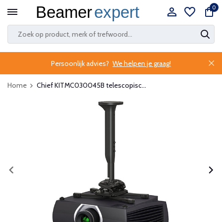
0
Persoonlijk advies?
We helpen je graag!
Home
Chief KITMC030045B telescopisc...