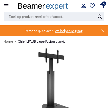
0
Persoonlijk advies?
We helpen je graag!
Home
Chief LFAUB Large Fusion stand...