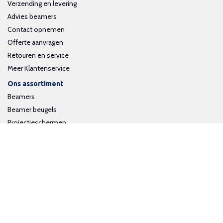
Verzending en levering
Advies beamers
Contact opnemen
Offerte aanvragen
Retouren en service
Meer Klantenservice
Ons assortiment
Beamers
Beamer beugels
Projectieschermen
Interactieve whiteboards
Volg ons op social media
Schrijf je in voor onze nieuwsbrief