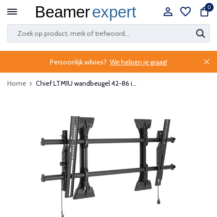
0
Persoonlijk advies?
We helpen je graag!
Home
Chief LTM1U wandbeugel 42-86 i...