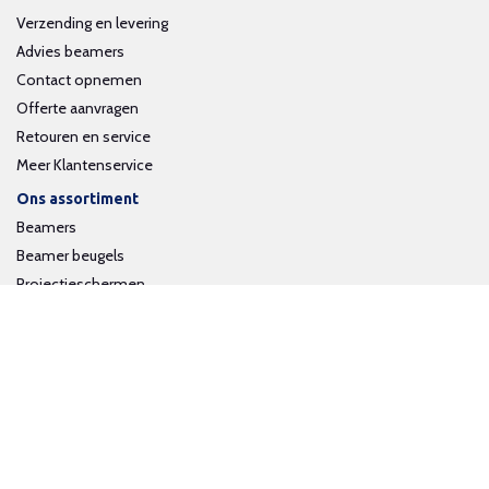
Verzending en levering
Advies beamers
Contact opnemen
Offerte aanvragen
Retouren en service
Meer Klantenservice
Ons assortiment
Beamers
Beamer beugels
Projectieschermen
Interactieve whiteboards
Volg ons op social media
Schrijf je in voor onze nieuwsbrief