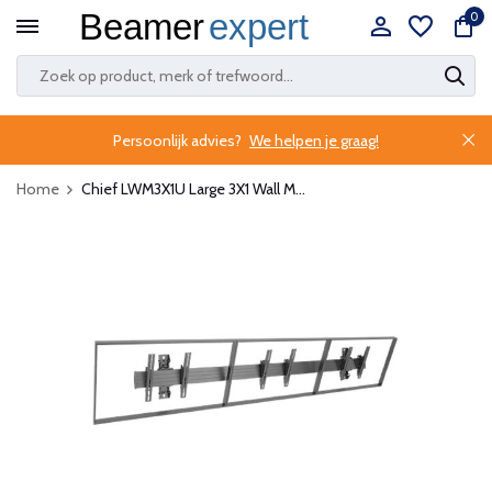
0
Persoonlijk advies?
We helpen je graag!
Home
Chief LWM3X1U Large 3X1 Wall M...