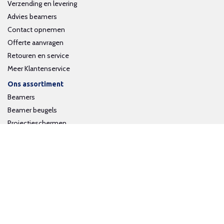
Verzending en levering
Advies beamers
Contact opnemen
Offerte aanvragen
Retouren en service
Meer Klantenservice
Ons assortiment
Beamers
Beamer beugels
Projectieschermen
Interactieve whiteboards
Volg ons op social media
Schrijf je in voor onze nieuwsbrief