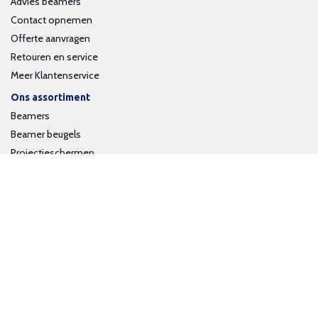
Advies beamers
Contact opnemen
Offerte aanvragen
Retouren en service
Meer Klantenservice
Ons assortiment
Beamers
Beamer beugels
Projectieschermen
Interactieve whiteboards
Volg ons op social media
Schrijf je in voor onze nieuwsbrief