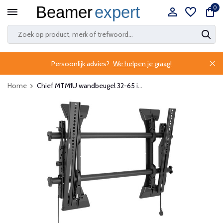
0
Persoonlijk advies?
We helpen je graag!
Home
Chief MTM1U wandbeugel 32-65 i...