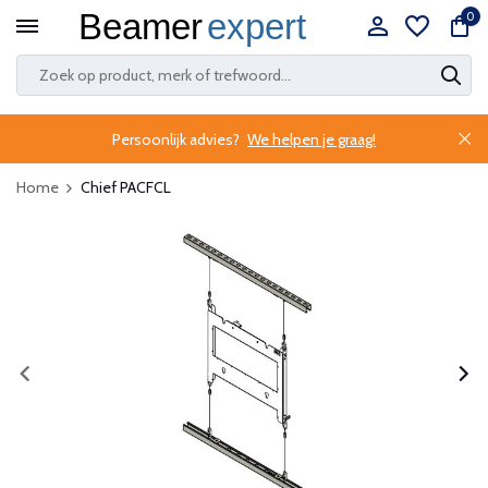
0
Persoonlijk advies?
We helpen je graag!
Home
Chief PACFCL