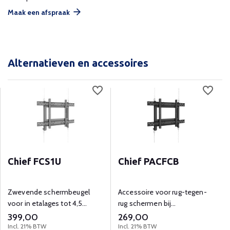
Maak een afspraak
Alternatieven en accessoires
Chief FCS1U
Chief PACFCB
Zwevende schermbeugel
Accessoire voor rug-tegen-
voor in etalages tot 4,5
rug schermen bij
meter hoogte.
etalagebeugel
399,00
269,00
Incl. 21% BTW
Incl. 21% BTW