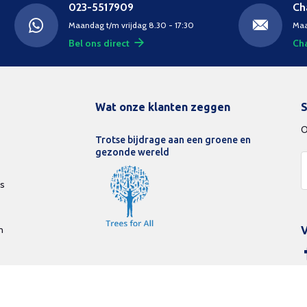
023-5517909
Ch
Maandag t/m vrijdag 8.30 - 17:30
Maa
Bel ons direct
Cha
Wat onze klanten zeggen
S
O
Trotse bijdrage aan een groene en
gezonde wereld
ds
n
V