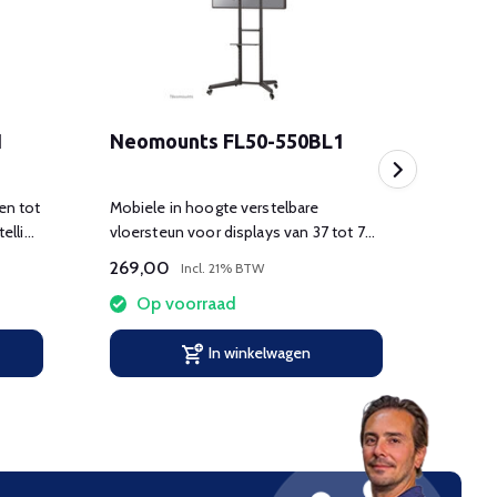
1
Neomounts FL50-550BL1
Chie
en tot
Mobiele in hoogte verstelbare
Handma
elling
vloersteun voor displays van 37 tot 70
vloers
inch en plateau.
269,00
839,
Incl. 21% BTW
Op voorraad
Tijdel
In winkelwagen