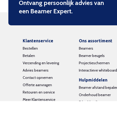
Ontvang persoonlijk advies van
een Beamer Expert.
Klantenservice
Ons assortiment
Bestellen
Beamers
Betalen
Beamer beugels
Verzending en levering
Projectieschermen
Advies beamers
Interactieve whiteboar
Contact opnemen
Hulpmiddelen
Offerte aanvragen
Beamer afstand bepale
Retouren en service
Onderhoud beamer
Meer Klantenservice
Edge blending
Aansluiten beamer