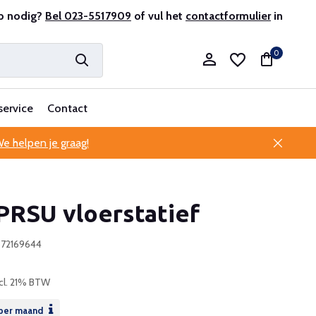
r en ervaren
p nodig?
Bel 023-5517909
Professionele klantenservice
of vul het
contactformulier
in
0
service
Contact
e helpen je graag!
Account aanmaken
PRSU vloerstatief
Account aanmaken
872169644
cl. 21% BTW
per maand