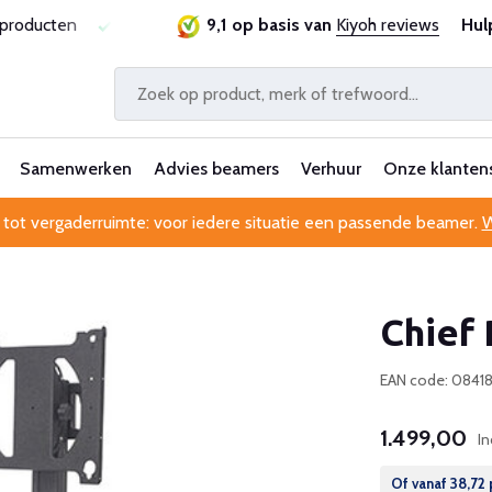
sproducten
Laagste prijsgarantie
9,1 op basis van
Al 25 jaar betrouwbaa
Kiyoh reviews
Hul
Samenwerken
Advies beamers
Verhuur
Onze klanten
 tot vergaderruimte: voor iedere situatie een passende beamer.
W
Chief 
EAN code: 0841
1.499,00
In
Of vanaf
38,72