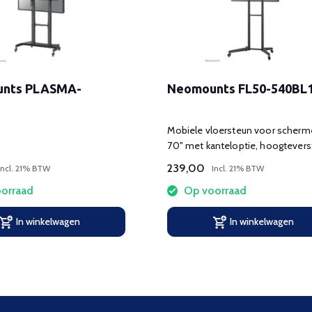
nts PLASMA-
Neomounts FL50-540BL
E
Mobiele vloersteun voor scherm
70" met kanteloptie, hoogteverst
en wielen.
239,00
Incl. 21% BTW
Incl. 21% BTW
orraad
Op voorraad
In winkelwagen
In winkelwagen