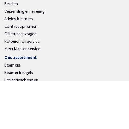
Betalen
Verzending en levering
Advies beamers
Contact opnemen
Offerte aanvragen
Retouren en service
Meer Klantenservice
Ons assortiment
Beamers
Beamer beugels
Projectieschermen
Interactieve whiteboards
Volg ons op social media
Schrijf je in voor onze nieuwsbrief