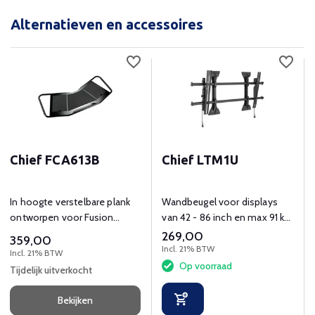
Alternatieven en accessoires
Chief FCA613B
Chief LTM1U
In hoogte verstelbare plank
Wandbeugel voor displays
ontworpen voor Fusion
van 42 - 86 inch en max 91 kg
trolley en beugels.
gewicht.
269,00
359,00
Incl. 21% BTW
Incl. 21% BTW
Op voorraad
Tijdelijk uitverkocht
Bekijken