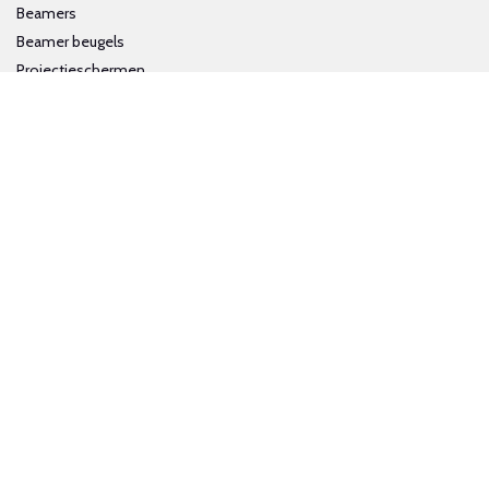
Beamers
Beamer beugels
Projectieschermen
Interactieve whiteboards
Volg ons op social media
Schrijf je in voor onze nieuwsbrief
Trotse bijdrage aan een groene en gezonde wereld