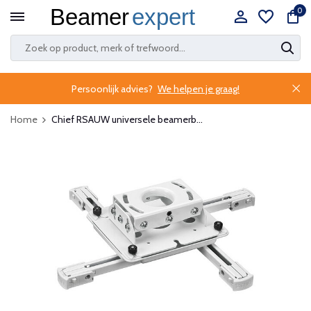
0
Persoonlijk advies?
We helpen je graag!
Home
Chief RSAUW universele beamerb...