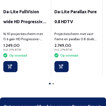
Da-Lite FullVision
Da-Lite Parallax Pure
wide HD Progressive
0.8 HDTV
0.6
16:10 projectiescherm met
Projectiescherm met vast
0.6 gain HD Progressive-
frame en parallax 0.8 doek,
projectiedoek voor optimale
van 72" t/m 127" diagonaal.
1.249,00
2.749,00
4K en UHD projectie.
Incl. 21% BTW
Incl. 21% BTW
Op voorraad
Op voorraad