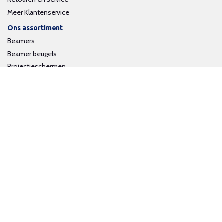
Meer Klantenservice
Ons assortiment
Beamers
Beamer beugels
Projectieschermen
Interactieve whiteboards
Volg ons op social media
Schrijf je in voor onze nieuwsbrief