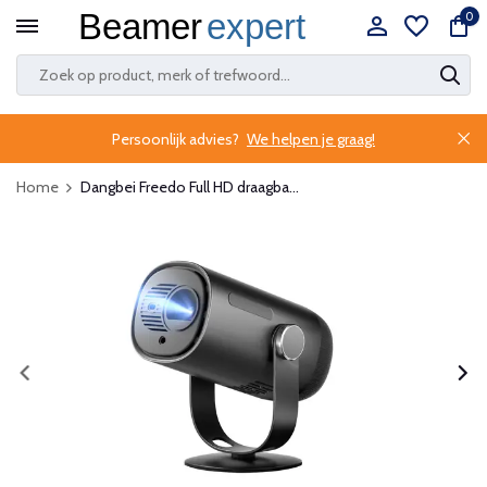
0
Persoonlijk advies?
We helpen je graag!
Home
Dangbei Freedo Full HD draagba...