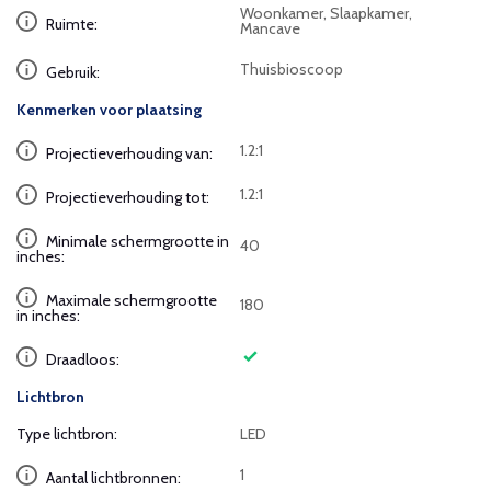
Woonkamer, Slaapkamer,
Ruimte:
Mancave
Thuisbioscoop
Gebruik:
Kenmerken voor plaatsing
1.2:1
Projectieverhouding van:
1.2:1
Projectieverhouding tot:
Minimale schermgrootte in
40
inches:
Maximale schermgrootte
180
in inches:
Draadloos:
Lichtbron
Type lichtbron:
LED
1
Aantal lichtbronnen: