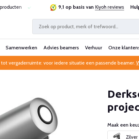
sproducten
Laagste prijsgarantie
9,1 op basis van
Al 25 jaar betrouwbaa
Kiyoh reviews
Hul
Samenwerken
Advies beamers
Verhuur
Onze klanten
 tot vergaderruimte: voor iedere situatie een passende beamer.
W
Derks
projec
Maak een keuz
Zilver