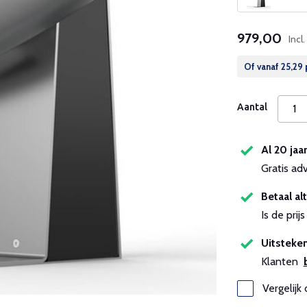
979,00
Incl
Of vanaf
25,29
Aantal
Al 20 jaa
Gratis ad
Betaal alt
Is de pri
Uitsteken
Klanten
Vergelijk 