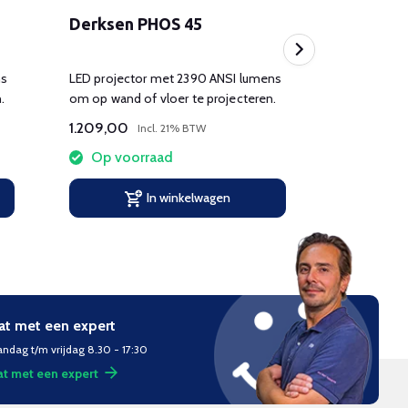
Derksen PHOS 45
Derksen
ns
LED projector met 2390 ANSI lumens
LED projec
.
om op wand of vloer te projecteren.
om op wand 
1.209,00
629,00
Incl. 21% BTW
I
Op voorraad
Op voo
In winkelwagen
at met een expert
ndag t/m vrijdag 8.30 - 17:30
t met een expert