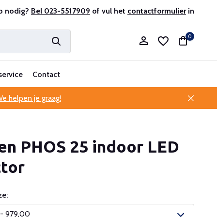
r en ervaren
p nodig?
Bel 023-5517909
Professionele klantenservice
of vul het
contactformulier
in
0
service
Contact
e helpen je graag!
Account aanmaken
en PHOS 25 indoor LED
Account aanmaken
tor
e:
 - 979,00