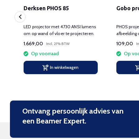
Derksen PHOS 85
Gobo pro
s
LED projector met 4730 ANSI lumens
PHOS projec
.
om op wand of vloer te projecteren.
afbeelding 
wand of vlo
1.669,00
109,00
Incl. 21% BTW
I
Op voorraad
Op voo
In winkelwagen
Ontvang persoonlijk advies van
een Beamer Expert.