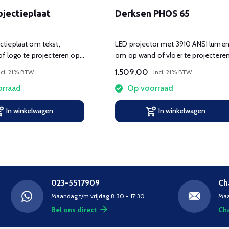
jectieplaat
Derksen PHOS 65
tieplaat om tekst,
LED projector met 3910 ANSI lume
of logo te projecteren op
om op wand of vloer te projecteren
er.
1.509,00
ncl. 21% BTW
Incl. 21% BTW
rraad
Op voorraad
In winkelwagen
In winkelwagen
023-5517909
Ch
Maandag t/m vrijdag 8.30 - 17:30
Maa
Bel ons direct
Cha