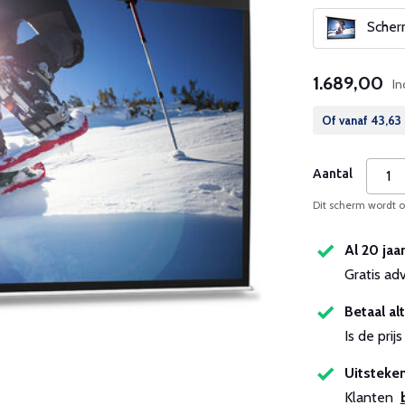
Scherm
1.689,00
In
Of vanaf
43,63
Aantal
Dit scherm wordt op
Al 20 jaa
Gratis ad
Betaal alt
Is de pri
Uitsteken
Klanten