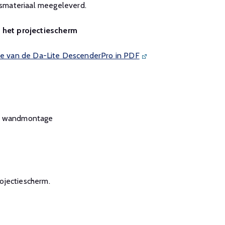
smateriaal meegeleverd.
n het projectiescherm
 de van de Da-Lite DescenderPro in PDF
or wandmontage
projectiescherm.