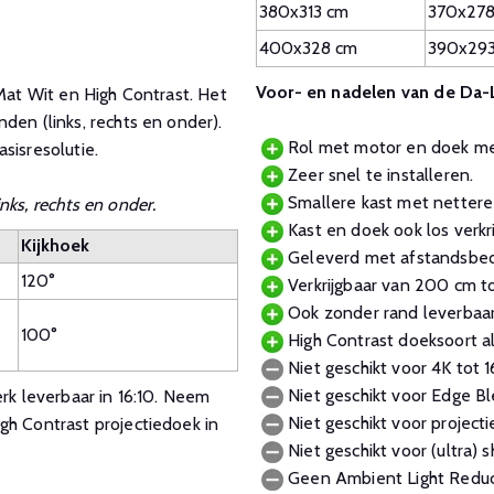
380x313 cm
370x278
400x328 cm
390x29
Voor- en nadelen van de Da-
 Mat Wit en High Contrast. Het
den (links, rechts en onder).
Rol met motor en doek met 
sisresolutie.
Zeer snel te installeren.
Smallere kast met nettere
nks, rechts en onder.
Kast en doek ook los verkrij
Kijkhoek
Geleverd met afstandsbedie
120°
Verkrijgbaar van 200 cm t
Ook zonder rand leverbaar
100°
High Contrast doeksoort al
Niet geschikt voor 4K tot 1
Niet geschikt voor Edge Bl
erk leverbaar in 16:10. Neem
Niet geschikt voor project
gh Contrast projectiedoek in
Niet geschikt voor (ultra) s
Geen Ambient Light Reduc