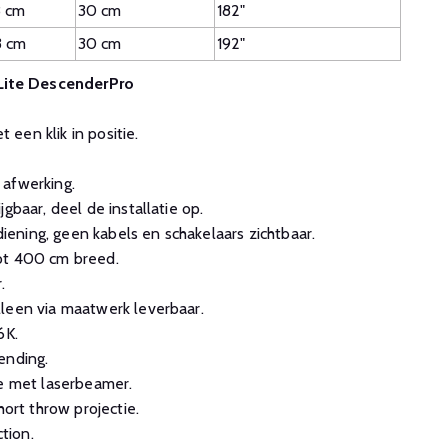
 cm
30 cm
182"
3 cm
30 cm
192"
Lite DescenderPro
een klik in positie.
 afwerking.
gbaar, deel de installatie op.
ning, geen kabels en schakelaars zichtbaar.
ot 400 cm breed.
.
leen via maatwerk leverbaar.
6K.
ending.
ie met laserbeamer.
hort throw projectie.
tion.