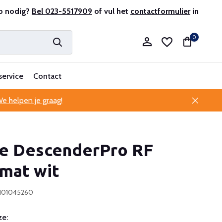
r en ervaren
p nodig?
Bel 023-5517909
Professionele klantenservice
of vul het
contactformulier
in
0
service
Contact
e helpen je graag!
Account aanmaken
te DescenderPro RF
Account aanmaken
 mat wit
0101045260
e: