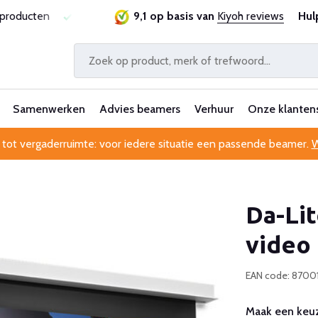
sproducten
Laagste prijsgarantie
9,1 op basis van
Al 25 jaar betrouwbaa
Kiyoh reviews
Hul
Samenwerken
Advies beamers
Verhuur
Onze klanten
 tot vergaderruimte: voor iedere situatie een passende beamer.
W
Da-Li
video
EAN code: 870
Maak een keuz