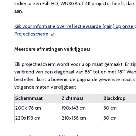
Indien u een Full HD, WUXGA of 4K projector heeft, da
aan.
Kijk voor informatie over reflectiewaarde (gain) op onze
Projectiescherm
Meerdere afmetingen verkrijgbaar
Elk projectiescherm wordt voor u op maat gemaakt. Er zij
variërend van een diagonaal van 86" tot en met 181". Wan
bestellen, kunt u bovenin de pagina de gewenste maat se
volgende maten verkrijgbaar:
Schermmaat
Zichtmaat
Blackdrop
200x178 cm
190x143 cm
30 cm
220x193 cm
210x158 cm
30 cm