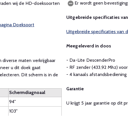
Er wordt geen bevestiging
n raden wij de HD-doeksoorten
Uitgebreide specificaties va
 pagina Doeksoort
Uitgebreide specificaties van
Meegeleverd in doos
- Da-Lite DescenderPro
n diverse maten verkrijgbaar
- RF zender (433,92 Mhz) vo
neer u dit doek gaat
- 4 kanaals afstandsbediening
lecteren. Dit scherm is in de
Garantie
Schermdiagnoaal
94"
U krijgt 5 jaar garantie op dit 
103"