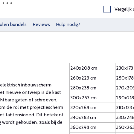
Vergelijk 
olen bundels
Reviews
Hulp nodig?
240x208 cm
230x173
260x223 cm
250x178
elektrisch inbouwscherm
280x238 cm
270x20
et nieuwe ontwerp is de kast
300x253 cm
290x218
ichtbare gaten of schroeven.
om de rol met projectiescherm
320x268 cm
310x133
niet tabtensioned. Dit betekent
340x283 cm
330x24
 wordt gehouden, zoals bij de
360x298 cm
350x26