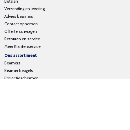
Betalen
Verzending en levering
Advies beamers
Contact opnemen
Offerte aanvragen
Retouren en service
Meer Klantenservice
Ons assortiment
Beamers
Beamer beugels
Projectieschermen
Interactieve whiteboards
Volg ons op social media
Schrijf je in voor onze nieuwsbrief