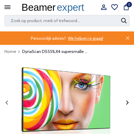
0
Persoonlijk advies?
We helpen je graag!
Home
DynaScan DS551LX4 supersmalle ...