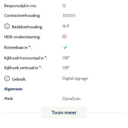
Responstijd in ms:
12
Contrastverhouding:
3000:1
16:9
Beeldverhouding:
HDR-ondersteuning:
Roteerbaar in °:
Kijkhoek horizontaal in °:
178°
Kijkhoek verticaal in °:
178°
Digital signage
Gebruik:
Algemeen
Merk:
DynaScan
Toon meer