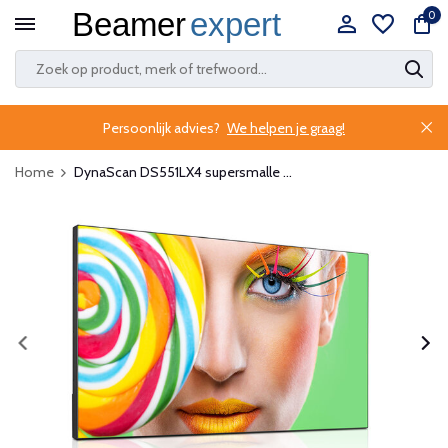
0
Persoonlijk advies?
We helpen je graag!
Home
DynaScan DS551LX4 supersmalle ...