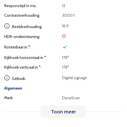
Responstijd in ms:
12
Contrastverhouding:
3000:1
16:9
Beeldverhouding:
HDR-ondersteuning:
Roteerbaar in °:
Kijkhoek horizontaal in °:
178°
Kijkhoek verticaal in °:
178°
Digital signage
Gebruik:
Algemeen
Merk:
DynaScan
Toon meer