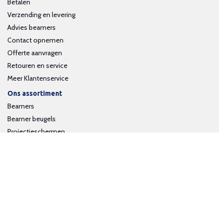
Betalen
Verzending en levering
Advies beamers
Contact opnemen
Offerte aanvragen
Retouren en service
Meer Klantenservice
Ons assortiment
Beamers
Beamer beugels
Projectieschermen
Interactieve whiteboards
Volg ons op social media
Schrijf je in voor onze nieuwsbrief