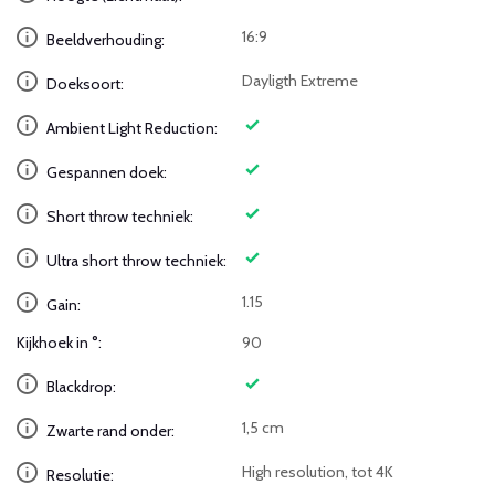
16:9
Beeldverhouding:
Dayligth Extreme
Doeksoort:
Ambient Light Reduction:
Gespannen doek:
Short throw techniek:
Ultra short throw techniek:
1.15
Gain:
Kijkhoek in °:
90
Blackdrop:
1,5 cm
Zwarte rand onder:
High resolution, tot 4K
Resolutie: