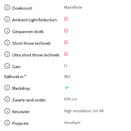
MaxWhite
Doeksoort:
Ambient Light Reduction:
Gespannen doek:
Short throw techniek:
Ultra short throw techniek:
1.1
Gain:
Kijkhoek in °:
180
Blackdrop:
109 cm
Zwarte rand onder:
High resolution, tot 4K
Resolutie:
Voorkant
Projectie: