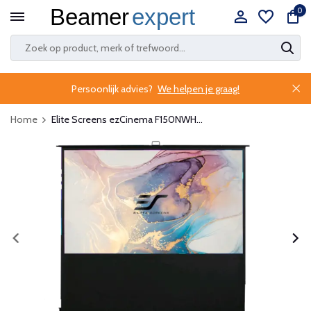
0
Persoonlijk advies?
We helpen je graag!
Home
Elite Screens ezCinema F150NWH...