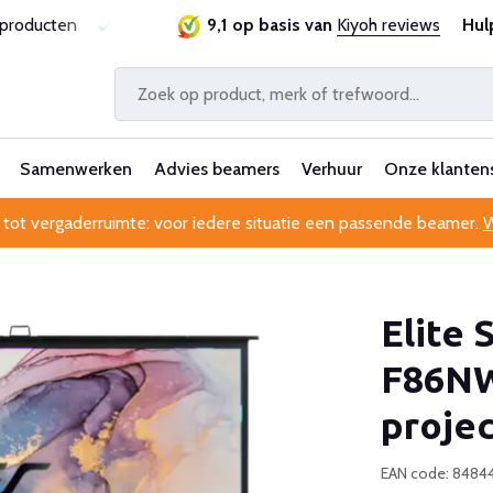
sproducten
Laagste prijsgarantie
9,1 op basis van
Al 25 jaar betrouwbaa
Kiyoh reviews
Hul
Samenwerken
Advies beamers
Verhuur
Onze klanten
 tot vergaderruimte: voor iedere situatie een passende beamer.
W
Elite 
F86NW
proje
EAN code: 848