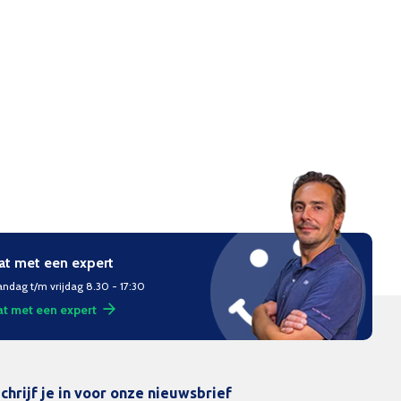
at met een expert
ndag t/m vrijdag 8.30 - 17:30
t met een expert
chrijf je in voor onze nieuwsbrief