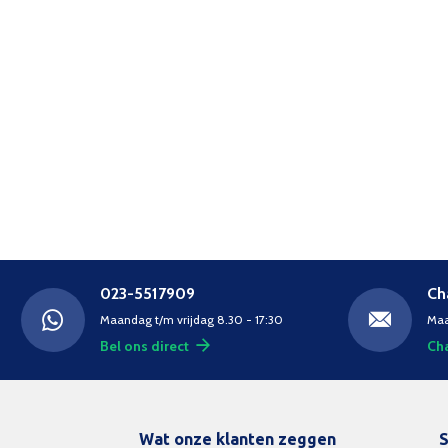
023-5517909
Ch
Maandag t/m vrijdag 8.30 - 17:30
Maa
Bel ons direct
Cha
Wat onze klanten zeggen
S