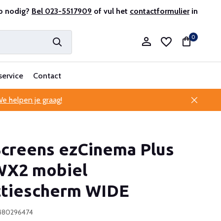
r en ervaren
p nodig?
Bel 023-5517909
Professionele klantenservice
of vul het
contactformulier
in
0
service
Contact
e helpen je graag!
Account aanmaken
Screens ezCinema Plus
Account aanmaken
X2 mobiel
ctiescherm WIDE
4480296474