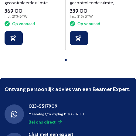
gecontroleerde ruimte,
gecontroleerde ruimte,
zichtmaat 332x187 cm
zichtmaat 299x168 cm
369,00
339,00
Incl. 21% BTW
Incl. 21% BTW
Op voorraad
Op voorraad
Ontvang persoonlijk advies van een Beamer Expert.
023-5517909
Maandag t/m vrijdag 8.30 - 17:30
Bel ons direct
Chat met een expert