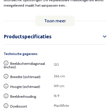
doordachte oplossingen. De verplaatsbare muurbeugel die wordt
meegeleverd maakt het aanpassen een...
Toon meer
Productspecificaties
Technische gegevens
Beeldschermdiagonaal
120
(inches):
266 cm
Breedte (zichtmaat):
149 cm
Hoogte (zichtmaat):
16:9
Beeldverhouding:
MaxWhite
Doeksoort: