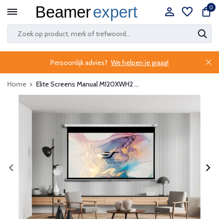
0
Persoonlijk advies?
We helpen je graag!
Home
Elite Screens Manual M120XWH2 ...