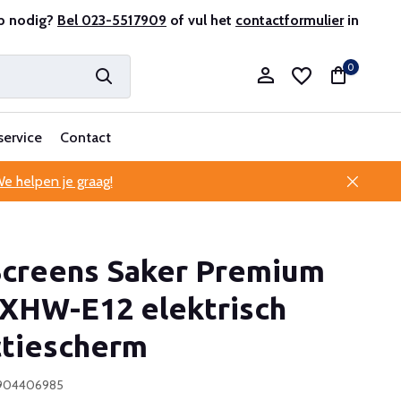
r en ervaren
p nodig?
Bel 023-5517909
Professionele klantenservice
of vul het
contactformulier
in
0
service
Contact
e helpen je graag!
Account aanmaken
 Screens Saker Premium
Account aanmaken
XHW-E12 elektrisch
ctiescherm
4904406985