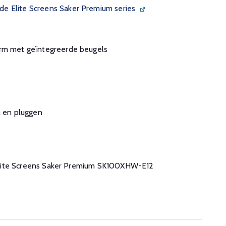
e Elite Screens Saker Premium series
erm met geïntegreerde beugels
n en pluggen
de Elite Screens Saker Premium SK100XHW-E12