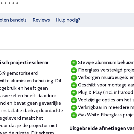
olen bundels
Reviews
Hulp nodig?
Stevige aluminium behuizin
isch projectiescherm
Fiberglass verstevigd proj
6:9 gemotoriseerd
Verborgen muurbeugels en 
witte aluminium behuizing. Dit
Geschikt voor montage aan
opgebruik en heeft geen
Plug & Play (incl. infraro
lasvezel en heeft daardoor
Veelzijdige opties om het s
nd en bevat geen gevaarlijke
Verkrijgbaar in meerdere m
 installatie dankzij doordachte
MaxWhite Fiberglass projec
eegeleverd maakt het
or dat je de projector niet
Uitgebreide afmetingen va
van de ruimte. Dit scherm