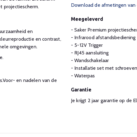
Download de afmetingen van d
t projectiescherm.
Meegeleverd
- Saker Premium projectiesch
duurzaamheid en
- Infrarood afstandsbediening
kleurreproductie en contrast,
- 5-12V Trigger
ionele omgevingen.
- RJ45 aansluiting
e.
- Wandschakelaar
- Installatie set met schroeve
- Waterpas
es.Voor- en nadelen van de
Garantie
Je krijgt 2 jaar garantie op 