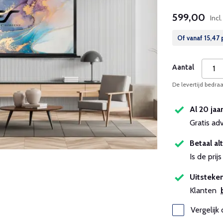
599,00
Incl
Of vanaf
15,47
Aantal
De levertijd bedr
Al 20 jaa
Gratis ad
Betaal alt
Is de pri
Uitsteken
Klanten
Vergelijk 