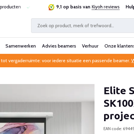
sproducten
Laagste prijsgarantie
9,1 op basis van
Al 25 jaar betrouwbaa
Kiyoh reviews
Hul
Samenwerken
Advies beamers
Verhuur
Onze klanten
 tot vergaderruimte: voor iedere situatie een passende beamer.
W
Elite
SK100
proje
EAN code: 694