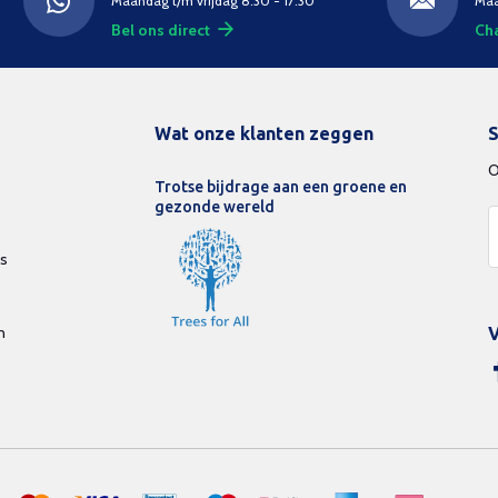
Maandag t/m vrijdag 8.30 - 17:30
Maa
Bel ons direct
Cha
Wat onze klanten zeggen
S
O
Trotse bijdrage aan een groene en
gezonde wereld
ds
n
V