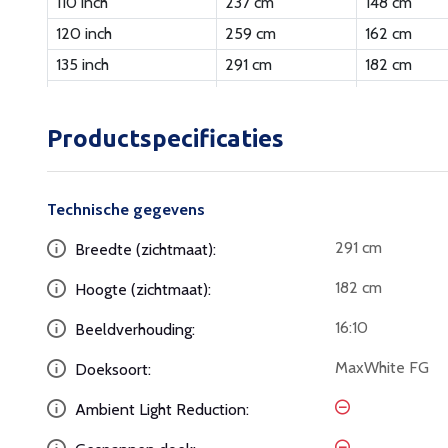
110 inch
237 cm
148 cm
120 inch
259 cm
162 cm
135 inch
291 cm
182 cm
Productspecificaties
Technische gegevens
291 cm
Breedte (zichtmaat):
182 cm
Hoogte (zichtmaat):
16:10
Beeldverhouding:
MaxWhite FG
Doeksoort:
Ambient Light Reduction: