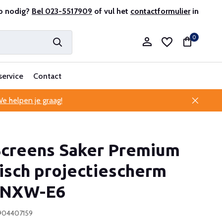
r en ervaren
p nodig?
Bel 023-5517909
Professionele klantenservice
of vul het
contactformulier
in
0
service
Contact
e helpen je graag!
Account aanmaken
 Screens Saker Premium
Account aanmaken
isch projectiescherm
5NXW-E6
904407159