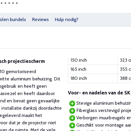
olen bundels
Reviews
Hulp nodig?
150 inch
323 
sch projectiescherm
165 inch
355 
:10 gemotoriseerd
180 inch
388 
witte aluminium behuizing. Dit
opgebruik en heeft geen
Voor- en nadelen van de 
lasvezel en heeft daardoor
nd en bevat geen gevaarlijke
Stevige aluminium behuizin
 installatie dankzij doordachte
Fiberglass verstevigd proj
eegeleverd maakt het
Verborgen muurbeugels en 
or dat je de projector niet
Geschikt voor montage aan
 van de ruimte. Met de vele