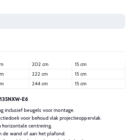
cm
202 cm
15 cm
cm
222 cm
15 cm
cm
244 cm
15 cm
SK135NXW-E6
g inclusief beugels voor montage.
ectiedoek voor behoud vlak projectieoppervlak.
horizontale centrering.
 de wand of aan het plafond.