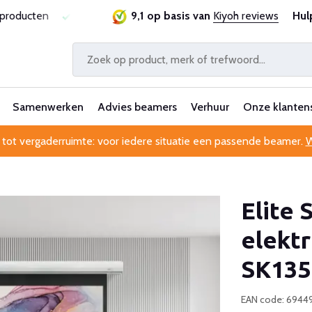
sproducten
Laagste prijsgarantie
9,1 op basis van
Al 25 jaar betrouwbaa
Kiyoh reviews
Hul
Samenwerken
Advies beamers
Verhuur
Onze klanten
 tot vergaderruimte: voor iedere situatie een passende beamer.
W
Elite
elektr
SK13
EAN code: 6944