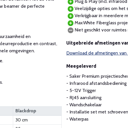
Plug & Play (incl. infraro
ouw beamer de perfecte
Veelzijdige opties om het s
Verkrijgbaar in meerdere m
MaxWhite Fiberglass projec
Niet geschikt voor ruimtes
duurzaamheid en
Uitgebreide afmetingen va
kleurreproductie en contrast,
ionele omgevingen.
Download de afmetingen van d
e.
Meegeleverd
- Saker Premium projectiesch
s.
- Infrarood afstandsbediening
- 5-12V Trigger
- RJ45 aansluiting
- Wandschakelaar
Blackdrop
- Installatie set met schroeve
- Waterpas
30 cm