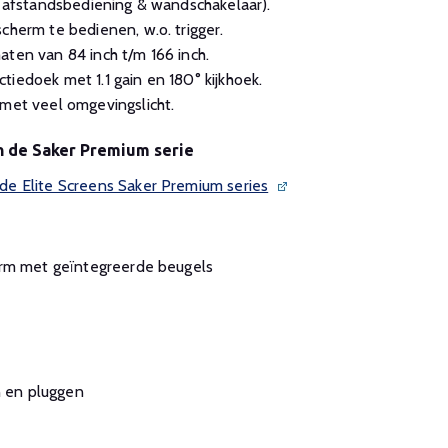
od afstandsbediening & wandschakelaar).
cherm te bedienen, w.o. trigger.
aten van 84 inch t/m 166 inch.
tiedoek met 1.1 gain en 180° kijkhoek.
 met veel omgevingslicht.
n de Saker Premium serie
e Elite Screens Saker Premium series
erm met geïntegreerde beugels
n en pluggen