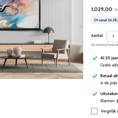
1.029,00
I
Of vanaf
26,58
Aantal
De levertijd bedr
Al 20 jaa
Gratis ad
Betaal alt
Is de pri
Uitsteken
Klanten
Vergelijk 