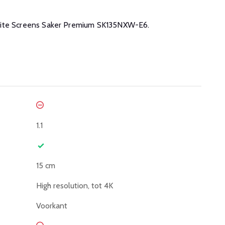
e Elite Screens Saker Premium SK135NXW-E6.
1.1
15 cm
High resolution, tot 4K
Voorkant