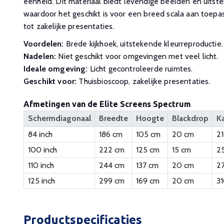
eenheid. Dit materiaal biedt levendige beelden en uitste
waardoor het geschikt is voor een breed scala aan toepa
tot zakelijke presentaties.
Voordelen:
Brede kijkhoek, uitstekende kleurreproductie.
Nadelen:
Niet geschikt voor omgevingen met veel licht.
Ideale omgeving:
Licht gecontroleerde ruimtes.
Geschikt voor:
Thuisbioscoop, zakelijke presentaties.
Afmetingen van de Elite Screens Spectrum
Schermdiagonaal
Breedte
Hoogte
Blackdrop
K
84 inch
186 cm
105 cm
20 cm
21
100 inch
222 cm
125 cm
15 cm
2
110 inch
244 cm
137 cm
20 cm
27
125 inch
299 cm
169 cm
20 cm
31
Productspecificaties