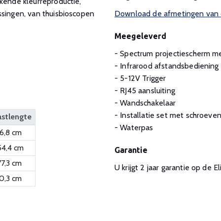
kende kleurreproductie,
ssingen, van thuisbioscopen
Download de afmetingen van d
Meegeleverd
- Spectrum projectiescherm m
- Infrarood afstandsbediening
- 5-12V Trigger
- RJ45 aansluiting
- Wandschakelaar
- Installatie set met schroeve
astlengte
- Waterpas
6,8 cm
54,4 cm
Garantie
7,3 cm
U krijgt 2 jaar garantie op de 
0,3 cm