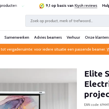
sproducten
Laagste prijsgarantie
9,1 op basis van
Al 25 jaar betrouwbaa
Kiyoh reviews
Hul
Samenwerken
Advies beamers
Verhuur
Onze klanten
 tot vergaderruimte: voor iedere situatie een passende beamer.
W
Elite
Electr
proje
EAN code: 694