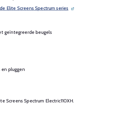
e Elite Screens Spectrum series
et geïntegreerde beugels
n en pluggen
Elite Screens Spectrum Electric110XH.