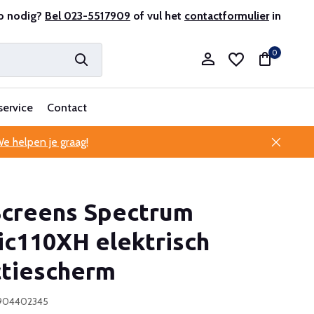
r en ervaren
p nodig?
Bel 023-5517909
Professionele klantenservice
of vul het
contactformulier
in
0
service
Contact
e helpen je graag!
Account aanmaken
 Screens Spectrum
Account aanmaken
ic110XH elektrisch
ctiescherm
4904402345