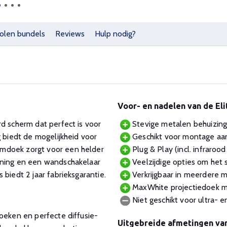
olen bundels
Reviews
Hulp nodig?
Voor- en nadelen van de El
d scherm dat perfect is voor
Stevige metalen behuizing 
g biedt de mogelijkheid voor
Geschikt voor montage aan
rmdoek zorgt voor een helder
Plug & Play (incl. infraroo
ening en een wandschakelaar
Veelzijdige opties om het s
biedt 2 jaar fabrieksgarantie.
Verkrijgbaar in meerdere m
MaxWhite projectiedoek met
Niet geschikt voor ultra- e
oeken en perfecte diffusie-
Uitgebreide afmetingen va