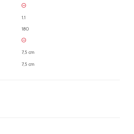
1.1
180
7,5 cm
7,5 cm