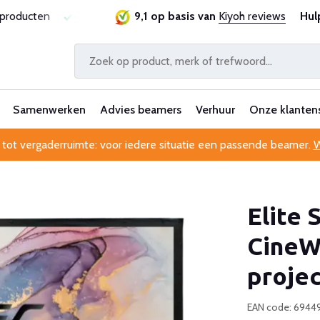
sproducten
Laagste prijsgarantie
9,1 op basis van
Al 25 jaar betrouwbaa
Kiyoh reviews
Hul
Samenwerken
Advies beamers
Verhuur
Onze klanten
 tot vergaderruimte: voor iedere situatie een passende beamer.
W
Elite 
CineWh
proje
EAN code: 6944