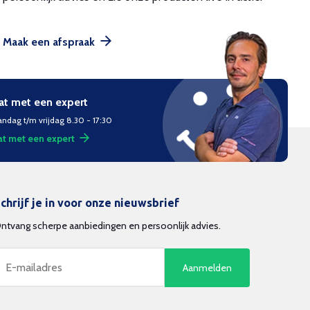
Maak een afspraak
at met een expert
ndag t/m vrijdag 8.30 - 17:30
t met een expert
chrijf je in voor onze nieuwsbrief
ntvang scherpe aanbiedingen en persoonlijk advies.
Aanmelden