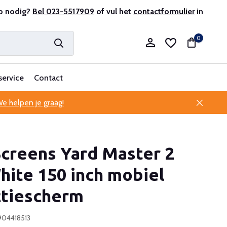
r en ervaren
p nodig?
Bel 023-5517909
Professionele klantenservice
of vul het
contactformulier
in
0
service
Contact
e helpen je graag!
Account aanmaken
Screens Yard Master 2
Account aanmaken
ite 150 inch mobiel
ctiescherm
904418513