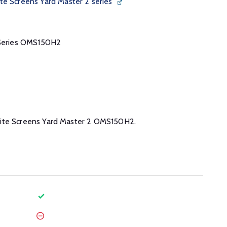
te Screens Yard Master 2 series
2 Series OMS150H2
e Elite Screens Yard Master 2 OMS150H2.