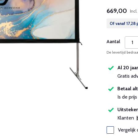
669,00
Incl
Of vanaf
17,28
p
Aantal
De levertijd bedr
Al 20 jaa
Gratis ad
Betaal alt
Is de pri
Uitsteken
Klanten
Vergelijk 