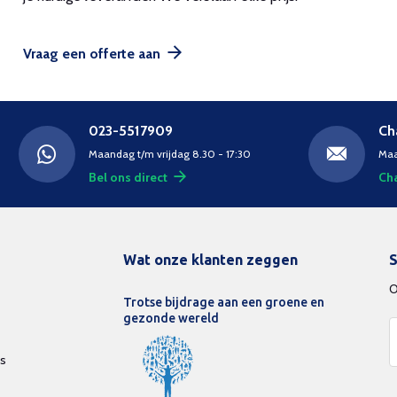
Vraag een offerte aan
023-5517909
Ch
Maandag t/m vrijdag 8.30 - 17:30
Maa
Bel ons direct
Cha
Wat onze klanten zeggen
S
O
Trotse bijdrage aan een groene en
gezonde wereld
ds