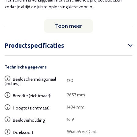
Het scherm is verkrijgbaar met verschillende projectiedoeken,
zodat je altijd de juiste oplossing kiest voor jo...
Toon meer
Productspecificaties
Technische gegevens
Beeldschermdiagonaal
120
(inches):
2657 mm
Breedte (zichtmaat):
1494 mm
Hoogte (zichtmaat):
16:9
Beeldverhouding:
WraithVeil-Dual
Doeksoort: