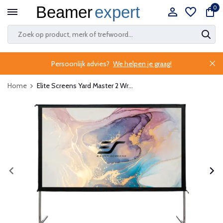
0
Persoonlijk advies?
We helpen je graag!
Home
Elite Screens Yard Master 2 Wr...