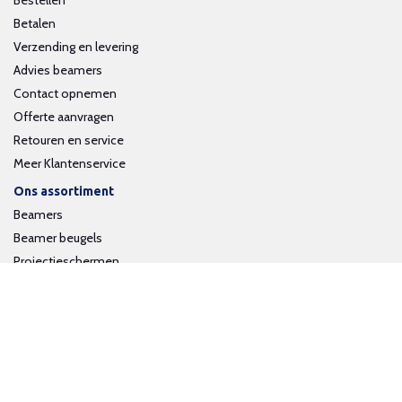
Bestellen
Betalen
Verzending en levering
Advies beamers
Contact opnemen
Offerte aanvragen
Retouren en service
Meer Klantenservice
Ons assortiment
Beamers
Beamer beugels
Projectieschermen
Interactieve whiteboards
Volg ons op social media
Schrijf je in voor onze nieuwsbrief