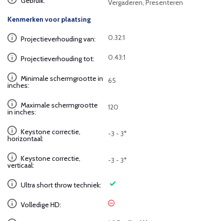
Gebruik:
Vergaderen, Presenteren
Kenmerken voor plaatsing
0.32:1
Projectieverhouding van:
0.43:1
Projectieverhouding tot:
Minimale schermgrootte in
65
inches:
Maximale schermgrootte
120
in inches:
Keystone correctie,
-3 - 3°
horizontaal:
Keystone correctie,
-3 - 3°
verticaal:
Ultra short throw techniek:
Volledige HD: