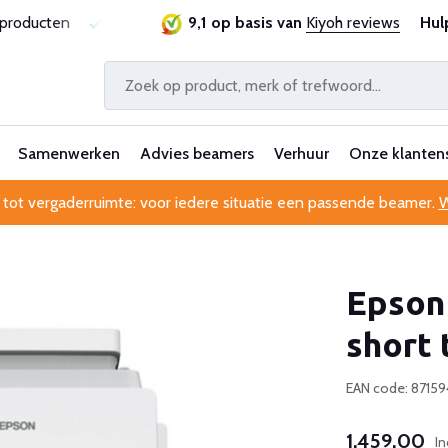
ste prijsgarantie
Al 25 jaar betrouwbaar en ervaren
9,1 op basis van
Kiyoh reviews
Hul
Pr
Samenwerken
Advies beamers
Verhuur
Onze klanten
 tot vergaderruimte: voor iedere situatie een passende beamer.
W
Epson 
short 
EAN code: 8715
1.459,00
In