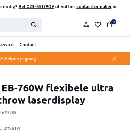
p nodig?
ofessionele klantenservice
Bel 023-5517909
of vul het
contactformulier
in
0
service
Contact
e helpen je graag!
Account aanmaken
EB-760W flexibele ultra
Account aanmaken
throw laserdisplay
946715285
cl. 21% BTW