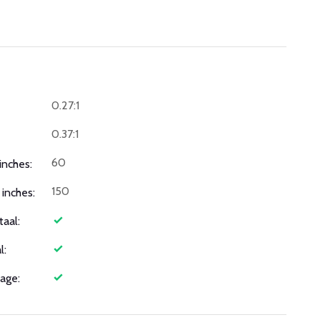
0.27:1
0.37:1
60
inches:
150
inches:
taal:
l:
age: