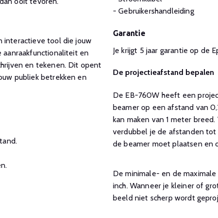
dan ooit tevoren.
- Gebruikershandleiding
Garantie
 interactieve tool die jouw
Je krijgt 5 jaar garantie op d
 aanraakfunctionaliteit en
chrijven en tekenen. Dit opent
De projectieafstand bepalen
jouw publiek betrekken en
De EB-760W heeft een projecti
beamer op een afstand van 0,
kan maken van 1 meter breed. 
verdubbel je de afstanden tot 
tand.
de beamer moet plaatsen en of
n.
De minimale- en de maximale g
inch. Wanneer je kleiner of gr
beeld niet scherp wordt gepro