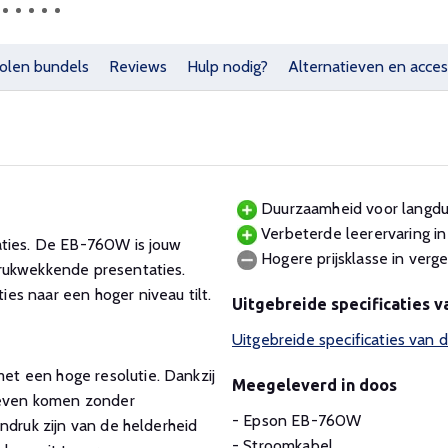
olen bundels
Reviews
Hulp nodig?
Alternatieven en acces
Duurzaamheid voor langdur
Verbeterde leerervaring in
aties. De EB-760W is jouw
Hogere prijsklasse in verge
rukwekkende presentaties.
es naar een hoger niveau tilt.
Uitgebreide specificaties 
Uitgebreide specificaties va
t een hoge resolutie. Dankzij
Meegeleverd in doos
 leven komen zonder
- Epson EB-760W
ndruk zijn van de helderheid
- Stroomkabel