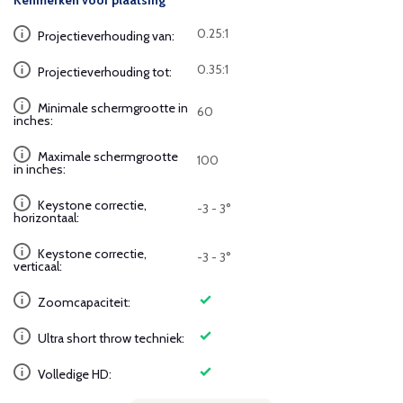
Kenmerken voor plaatsing
0.25:1
Projectieverhouding van:
0.35:1
Projectieverhouding tot:
Minimale schermgrootte in
60
inches:
Maximale schermgrootte
100
in inches:
Keystone correctie,
-3 - 3°
horizontaal:
Keystone correctie,
-3 - 3°
verticaal:
Zoomcapaciteit:
Ultra short throw techniek:
Volledige HD: