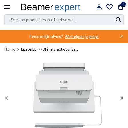
0
Persoonlijk advies?
We helpen je graag!
Home
EpsonEB-770Fi interactieve las...