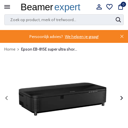
0
Persoonlijk advies?
We helpen je graag!
Home
Epson EB-815E super ultra shor...