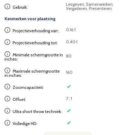
Lesgeven, Samenwerken,
Gebruik:
Vergaderen, Presenteren
Kenmerken voor plaatsing
0.16:1
Projectieverhouding van:
0.40:1
Projectieverhouding tot:
Minimale schermgrootte in
80
inches:
Maximale schermgrootte
160
in inches:
Zoomcapaciteit:
7 : 1
Offset:
Ultra short throw techniek:
Volledige HD: