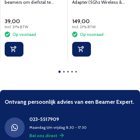
beamers om diefstal te
Adapter (5Ghz Wireless &
voorkomen.
Miracast) -ELPAP11
39,00
149,00
Incl. 21% BTW
Incl. 21% BTW
Op voorraad
Op voorraad
Ontvang persoonlijk advies van een Beamer Expert.
023-5517909
Maandag t/m vrijdag 8.30 - 17:30
Bel ons direct