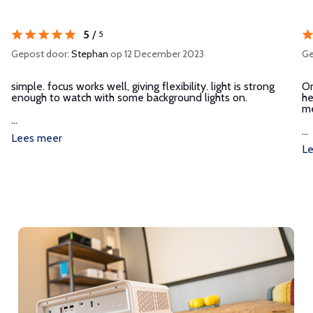
5
/
5
Gepost door:
Stephan
op 12 December 2023
Ge
simple. focus works well, giving flexibility. light is strong
Om
enough to watch with some background lights on.
he
me
...
...
Lees meer
L