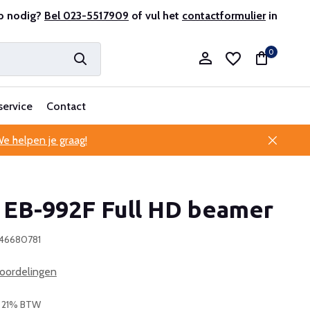
r en ervaren
p nodig?
Bel 023-5517909
Professionele klantenservice
of vul het
contactformulier
in
0
service
Contact
e helpen je graag!
Account aanmaken
 EB-992F Full HD beamer
Account aanmaken
946680781
oordelingen
l. 21% BTW