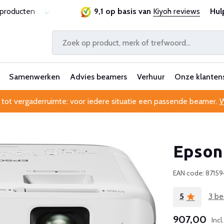
sproducten
Laagste prijsgarantie
9,1 op basis van
Al 25 jaar betrouwbaa
Kiyoh reviews
Hul
Samenwerken
Advies beamers
Verhuur
Onze klanten
 tot vergaderruimte: voor iedere situatie een passende beamer.
W
Epson
EAN code: 8715
5
3 be
907,00
Inc