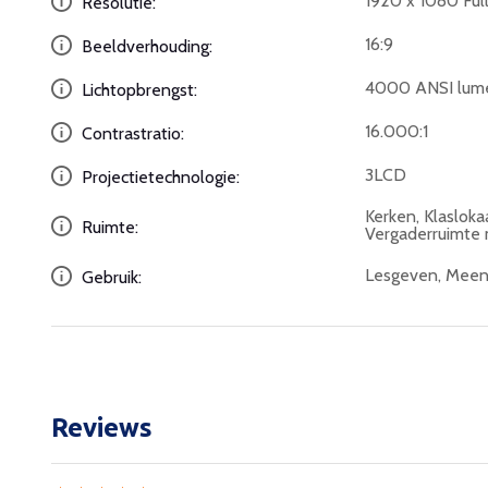
1920 x 1080 Ful
Resolutie:
16:9
Beeldverhouding:
4000 ANSI lum
Lichtopbrengst:
16.000:1
Contrastratio:
3LCD
Projectietechnologie:
Kerken, Klasloka
Ruimte:
Vergaderruimte 
Lesgeven, Meen
Gebruik:
Reviews