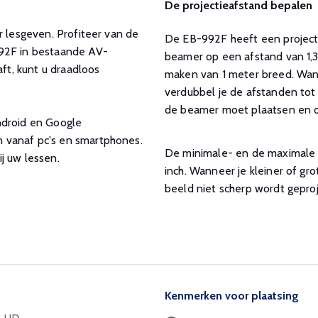
De projectieafstand bepalen
r lesgeven. Profiteer van de
De EB-992F heeft een projectie
992F in bestaande AV-
beamer op een afstand van 1,3
t, kunt u draadloos
maken van 1 meter breed. Wann
verdubbel je de afstanden tot 
de beamer moet plaatsen en of
ndroid en Google
 vanaf pc's en smartphones.
De minimale- en de maximale g
j uw lessen.
inch. Wanneer je kleiner of gr
beeld niet scherp wordt gepro
Kenmerken voor plaatsing