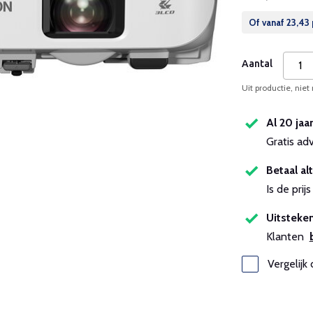
Of vanaf
23,43
Aantal
Uit productie, niet
Al 20 jaa
Gratis ad
Betaal alt
Is de pri
Uitsteken
Klanten
Vergelijk 