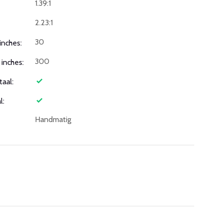
1.39:1
2.23:1
30
inches:
300
inches:
taal:
l:
Handmatig