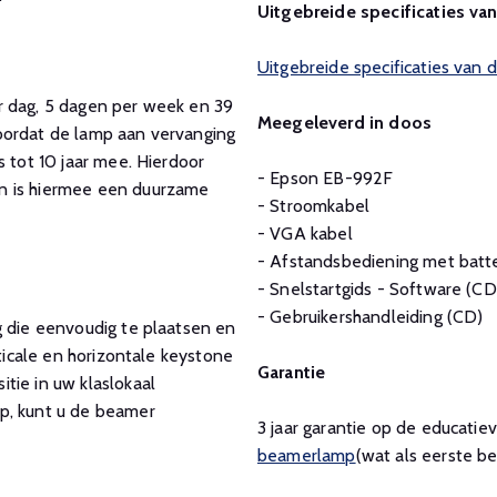
Uitgebreide specificaties v
Uitgebreide specificaties van
r dag, 5 dagen per week en 39
Meegeleverd in doos
oordat de lamp aan vervanging
s tot 10 jaar mee. Hierdoor
- Epson EB-992F
n is hiermee een duurzame
- Stroomkabel
- VGA kabel
- Afstandsbediening met batte
- Snelstartgids - Software (CD
- Gebruikershandleiding (CD)
g die eenvoudig te plaatsen en
rticale en horizontale keystone
Garantie
tie in uw klaslokaal
p, kunt u de beamer
3 jaar garantie op de educat
beamerlamp
(wat als eerste be