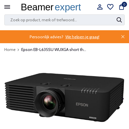
0
Persoonlijk advies?
We helpen je graag!
Home
Epson EB-L635SU WUXGA short th...