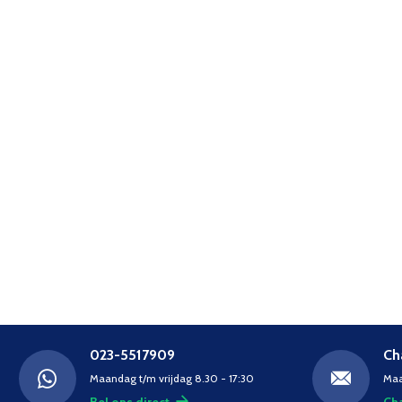
023-5517909
Ch
Maandag t/m vrijdag 8.30 - 17:30
Maa
Bel ons direct
Cha