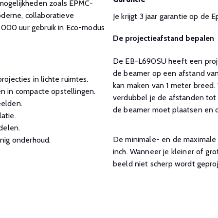
rmogelijkheden zoals EPMC-
derne, collaboratieve
Je krijgt 3 jaar garantie op d
.000 uur gebruik in Eco-modus
De projectieafstand bepalen
De EB-L690SU heeft een projec
de beamer op een afstand van 
jecties in lichte ruimtes.
kan maken van 1 meter breed. 
n in compacte opstellingen.
verdubbel je de afstanden tot 
elden.
de beamer moet plaatsen en of
atie.
delen.
De minimale- en de maximale g
nig onderhoud.
inch. Wanneer je kleiner of gr
beeld niet scherp wordt gepro