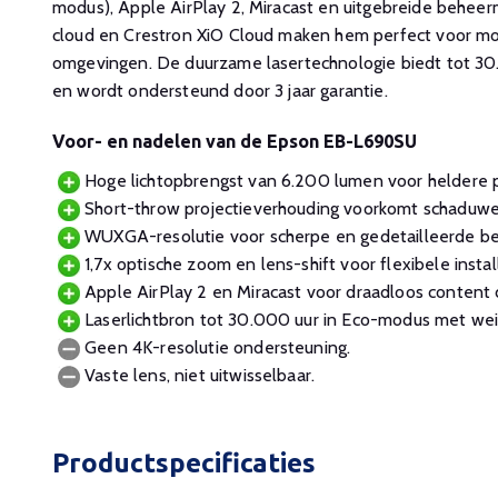
modus), Apple AirPlay 2, Miracast en uitgebreide behee
cloud en Crestron XiO Cloud maken hem perfect voor mo
omgevingen. De duurzame lasertechnologie biedt tot 30
en wordt ondersteund door 3 jaar garantie.
Voor- en nadelen van de Epson EB-L690SU
Hoge lichtopbrengst van 6.200 lumen voor heldere pro
Short-throw projectieverhouding voorkomt schaduwe
WUXGA-resolutie voor scherpe en gedetailleerde be
1,7x optische zoom en lens-shift voor flexibele install
Apple AirPlay 2 en Miracast voor draadloos content 
Laserlichtbron tot 30.000 uur in Eco-modus met wei
Geen 4K-resolutie ondersteuning.
Vaste lens, niet uitwisselbaar.
Productspecificaties