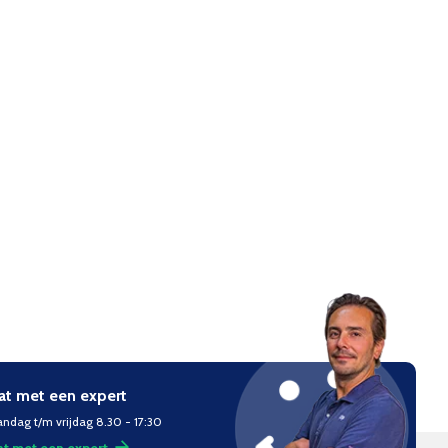
at met een expert
ndag t/m vrijdag 8.30 - 17:30
t met een expert