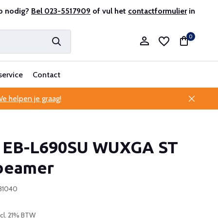
r en ervaren
p nodig?
Bel 023-5517909
Professionele klantenservice
of vul het
contactformulier
in
0
service
Contact
e helpen je graag!
Account aanmaken
 EB-L690SU WUXGA ST
Account aanmaken
 beamer
B31040
ncl. 21% BTW