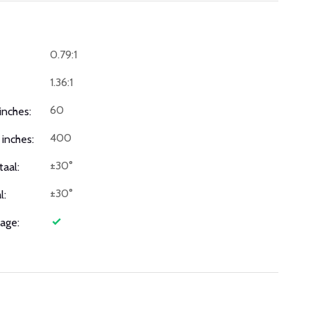
0.79:1
1.36:1
60
inches:
400
inches:
±30°
taal:
±30°
l:
age: