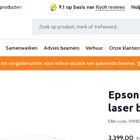
sproducten
Laagste prijsgarantie
9,1 op basis van
Al 25 jaar betrouwbaa
Kiyoh reviews
Hul
Samenwerken
Advies beamers
Verhuur
Onze klanten
 tot vergaderruimte: voor iedere situatie een passende beamer.
W
Epson
laser
EAN code: V11H
3.399,00
I