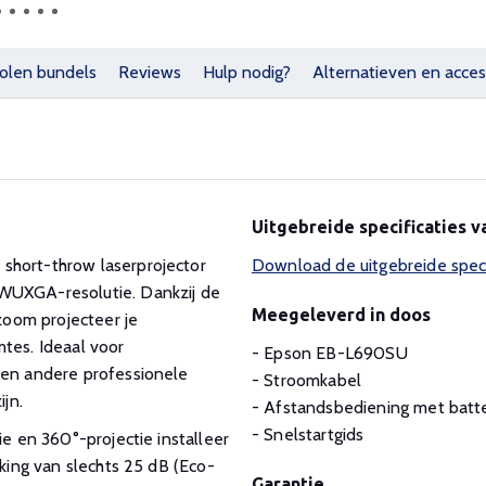
olen bundels
Reviews
Hulp nodig?
Alternatieven en acces
Uitgebreide specificaties 
short-throw laserprojector
Download de uitgebreide spec
 WUXGA-resolutie. Dankzij de
Meegeleverd in doos
 zoom projecteer je
tes. Ideaal voor
- Epson EB-L690SU
 en andere professionele
- Stroomkabel
ijn.
- Afstandsbediening met batte
- Snelstartgids
ie en 360°-projectie installeer
rking van slechts 25 dB (Eco-
Garantie