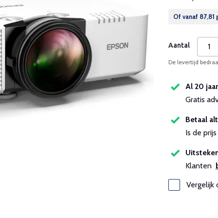
Of vanaf
87,81
Aantal
De levertijd bedra
Al 20 jaa
Gratis ad
Betaal alt
Is de pri
Uitsteken
Klanten
Vergelijk 