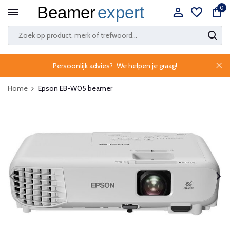
0
Persoonlijk advies?
We helpen je graag!
Home
Epson EB-W05 beamer