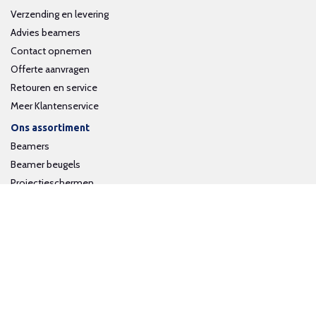
Verzending en levering
Advies beamers
Contact opnemen
Offerte aanvragen
Retouren en service
Meer Klantenservice
Ons assortiment
Beamers
Beamer beugels
Projectieschermen
Interactieve whiteboards
Volg ons op social media
Schrijf je in voor onze nieuwsbrief