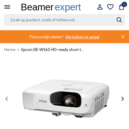
0
Persoonlijk advies?
We helpen je graag!
Home
Epson EB-W56S HD-ready short t...