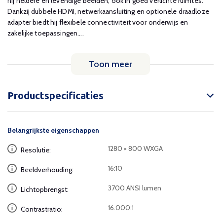
hij heldere en levendige beelden, ook in goed verlichte ruimtes.
Dankzij dubbele HDMI, netwerkaansluiting en optionele draadloze
adapter biedt hij flexibele connectiviteit voor onderwijs en
zakelijke toepassingen....
Toon meer
Productspecificaties
Belangrijkste eigenschappen
1280 × 800 WXGA
Resolutie:
16:10
Beeldverhouding:
3700 ANSI lumen
Lichtopbrengst:
16.000:1
Contrastratio: