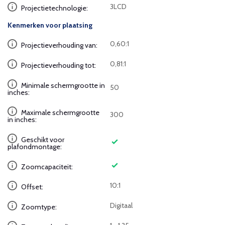
3LCD
Projectietechnologie:
Kenmerken voor plaatsing
0,60:1
Projectieverhouding van:
0,81:1
Projectieverhouding tot:
Minimale schermgrootte in
50
inches:
Maximale schermgrootte
300
in inches:
Geschikt voor
plafondmontage:
Zoomcapaciteit:
10:1
Offset:
Digitaal
Zoomtype: