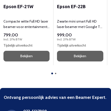
Epson EF-21W
Epson EF-22B
Compacte witte Full HD laser
Zwarte mini smart Full HD
beamer voor entertainment,
laser beamer met Google TV
thuis of op locatie
en Bluetooth speaker op
799,00
999,00
standaard
Incl. 21% BTW
Incl. 21% BTW
Tijdelijk uitverkocht
Tijdelijk uitverkocht
Bekijken
Bekijken
Ontvang persoonlijk advies van een Beamer Expert.