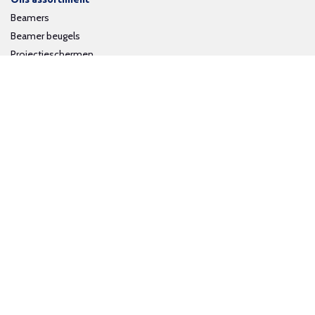
Beamers
Beamer beugels
Projectieschermen
Interactieve whiteboards
Volg ons op social media
Schrijf je in voor onze nieuwsbrief
Trotse bijdrage aan een groene en gezonde wereld