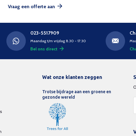
Vraag een offerte aan
023-5517909
Ch
Maandag t/m vrijdag 8.30 - 17:30
Maa
Bel ons direct
Cha
Wat onze klanten zeggen
S
O
Trotse bijdrage aan een groene en
gezonde wereld
ds
n
V