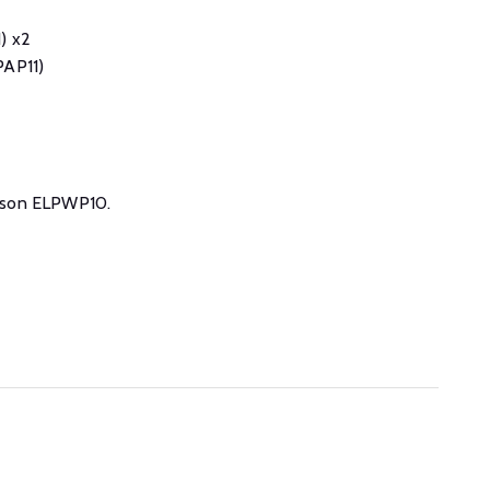
) x2
PAP11)
r
 Epson ELPWP10.