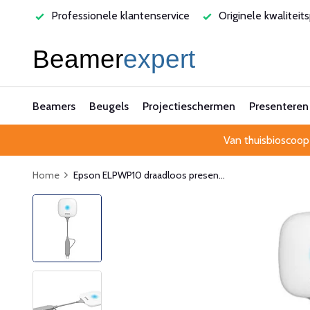
rvice
Originele kwaliteitsproducten
Laagste prijsgarant
Beamers
Beugels
Projectieschermen
Presenteren
Van thuisbioscoop
Home
Epson ELPWP10 draadloos presen...