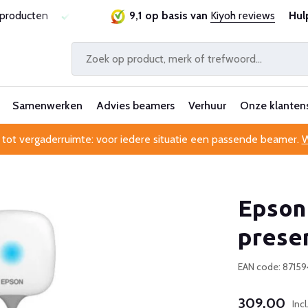
ie
Al 25 jaar betrouwbaar en ervaren
9,1 op basis van
Kiyoh reviews
Professionele kl
Hul
Samenwerken
Advies beamers
Verhuur
Onze klanten
 tot vergaderruimte: voor iedere situatie een passende beamer.
W
Epson
prese
EAN code: 8715
309,00
Inc