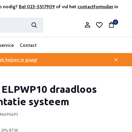
antenservice
p nodig?
Bel 023-5517909
of vul het
contactformulier
in
0
service
Contact
e helpen je graag!
Account aanmaken
 ELPWP10 draadloos
Account aanmaken
ntatie systeem
946695693
l. 21% BTW