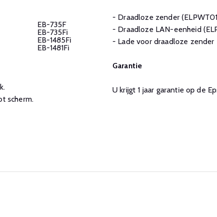
- Draadloze zender (ELPWT01
EB-735F
- Draadloze LAN-eenheid (EL
EB-735Fi
EB-1485Fi
- Lade voor draadloze zende
EB-1481Fi
Garantie
k.
U krijgt 1 jaar garantie op de
ot scherm.