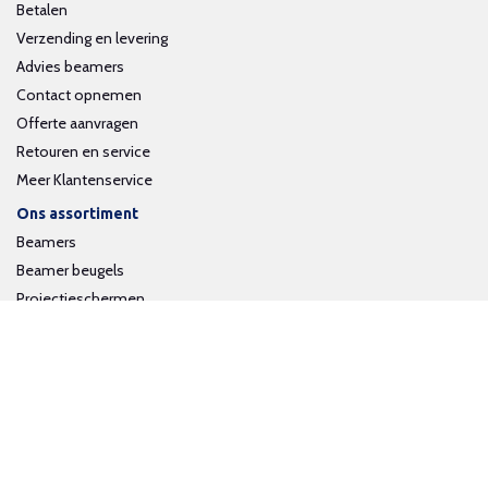
Betalen
Verzending en levering
Advies beamers
Contact opnemen
Offerte aanvragen
Retouren en service
Meer Klantenservice
Ons assortiment
Beamers
Beamer beugels
Projectieschermen
Interactieve whiteboards
Volg ons op social media
Schrijf je in voor onze nieuwsbrief