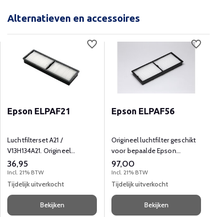
Alternatieven en accessoires
Epson ELPAF21
Epson ELPAF56
Luchtfilterset A21 /
Origineel luchtfilter geschikt
V13H134A21. Origineel
voor bepaalde Epson
stoffilter voor diverse Epson
beamers.
36,95
97,00
beamers.
Incl. 21% BTW
Incl. 21% BTW
Tijdelijk uitverkocht
Tijdelijk uitverkocht
Bekijken
Bekijken