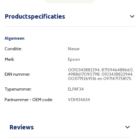
Productspecificaties
Algemeen
Conditie:
Nieuw
Merk:
Epson
0010343882294, 8715946488660,
EAN nummer:
4988617090798, 0103438822944,
0031719269136 en 0971471758175.
Typenummer:
ELPAF34
Partnummer - OEM code:
V13H134A34
Reviews