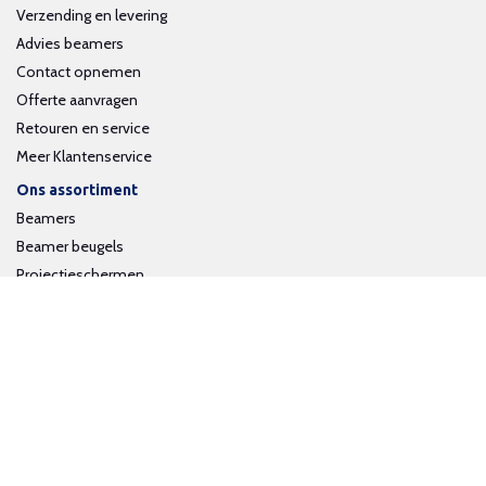
Verzending en levering
Advies beamers
Contact opnemen
Offerte aanvragen
Retouren en service
Meer Klantenservice
Ons assortiment
Beamers
Beamer beugels
Projectieschermen
Interactieve whiteboards
Volg ons op social media
Schrijf je in voor onze nieuwsbrief