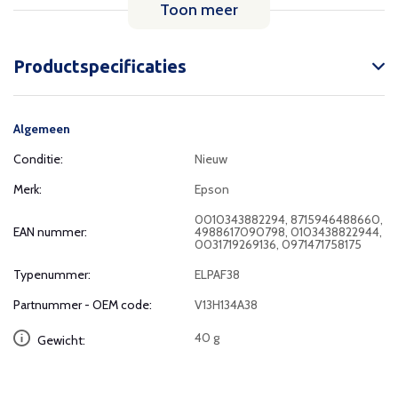
Toon meer
Productspecificaties
Algemeen
Conditie:
Nieuw
Merk:
Epson
0010343882294, 8715946488660,
EAN nummer:
4988617090798, 0103438822944,
0031719269136, 0971471758175
Typenummer:
ELPAF38
Partnummer - OEM code:
V13H134A38
40 g
Gewicht: