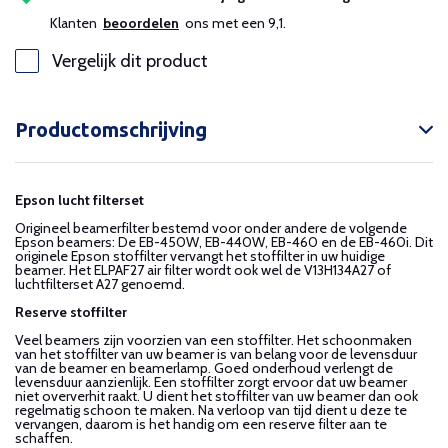
Klanten
beoordelen
ons met een 9,1.
Vergelijk dit product
Productomschrijving
Epson lucht filterset
Origineel beamerfilter bestemd voor onder andere de volgende
Epson beamers: De EB-450W, EB-440W, EB-460 en de EB-460i. Dit
originele Epson stoffilter vervangt het stoffilter in uw huidige
beamer. Het ELPAF27 air filter wordt ook wel de V13H134A27 of
luchtfilterset A27 genoemd.
Reserve stoffilter
Veel beamers zijn voorzien van een stoffilter. Het schoonmaken
van het stoffilter van uw beamer is van belang voor de levensduur
van de beamer en beamerlamp. Goed onderhoud verlengt de
levensduur aanzienlijk. Een stoffilter zorgt ervoor dat uw beamer
niet oververhit raakt. U dient het stoffilter van uw beamer dan ook
regelmatig schoon te maken. Na verloop van tijd dient u deze te
vervangen, daarom is het handig om een reserve filter aan te
schaffen.