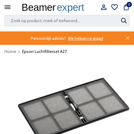
0
Persoonlijk advies?
We helpen je graag!
Home
Epson Luchtfilterset A27