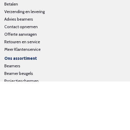
Betalen
Verzending en levering
Advies beamers
Contact opnemen
Offerte aanvragen
Retouren en service
Meer Klantenservice
Ons assortiment
Beamers
Beamer beugels
Projectieschermen
Interactieve whiteboards
Volg ons op social media
Schrijf je in voor onze nieuwsbrief