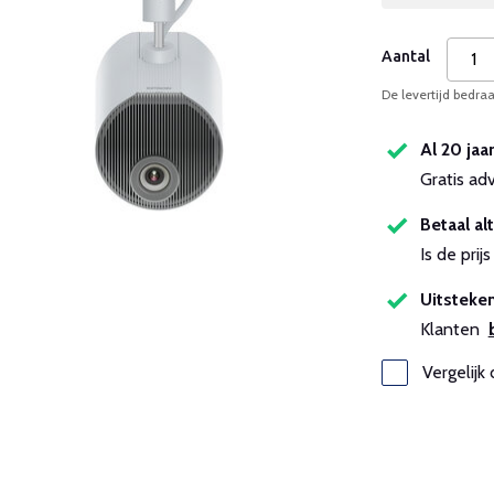
Aantal
De levertijd bedra
Al 20 jaa
Gratis ad
Betaal alt
Is de pri
Uitsteken
Klanten
Vergelijk 