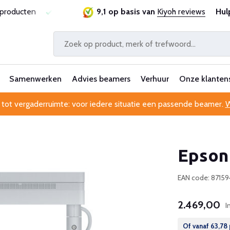
ie
Al 25 jaar betrouwbaar en ervaren
9,1 op basis van
Kiyoh reviews
Professionele kl
Hul
Samenwerken
Advies beamers
Verhuur
Onze klanten
 tot vergaderruimte: voor iedere situatie een passende beamer.
W
Epson
EAN code: 8715
2.469,00
I
Of vanaf
63,78