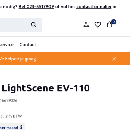
antenservice
p nodig?
Bel 023-5517909
of vul het
contactformulier
in
0
service
Contact
e helpen je graag!
Account aanmaken
 LightScene EV-110
Account aanmaken
946689326
ncl. 21% BTW
per maand