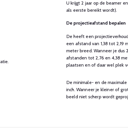
U krijgt 2 jaar op de beamer e
als eerste bereikt wordt).
De projectieafstand bepalen
De heeft een projectieverhouding van 1.38:1 tot 2.19:1, wat betekent dat de beamer op
een afstand van 1,38 tot 2,19
meter breed. Wanneer je dus 2
afstanden tot 2,76 en 4,38 me
tie.
plaatsen en of daar wel plek vo
De minimale- en de maximale g
inch. Wanneer je kleiner of gr
beeld niet scherp wordt gepro