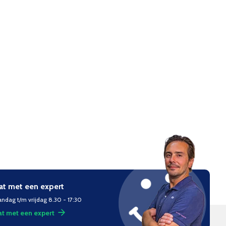
at met een expert
ndag t/m vrijdag 8.30 - 17:30
t met een expert