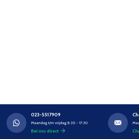
023-5517909
Ch
Maandag t/m vrijdag 8.30 - 17:30
Maa
Bel ons direct
Cha