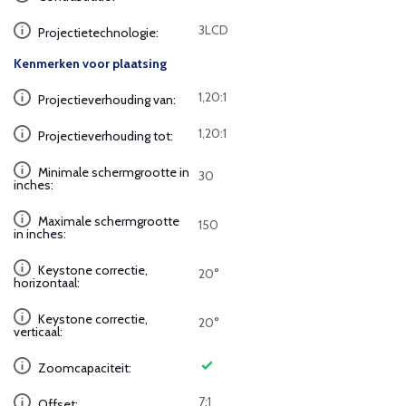
3LCD
Projectietechnologie:
Kenmerken voor plaatsing
1,20:1
Projectieverhouding van:
1,20:1
Projectieverhouding tot:
Minimale schermgrootte in
30
inches:
Maximale schermgrootte
150
in inches:
Keystone correctie,
20°
horizontaal:
Keystone correctie,
20°
verticaal:
Zoomcapaciteit:
7:1
Offset: